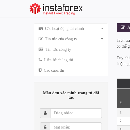
Ản
Các hoạt động tài chính
Tin tức của công ty
Trên tr
có thể g
Tin tức công ty
Tuy nhi
Liên hệ chúng tôi
hoặc ng
Các cuộc thi
Mẫu đơn xác minh trong tủ đối
tác
#
Đăng
1
nhập:
2
Mật
3