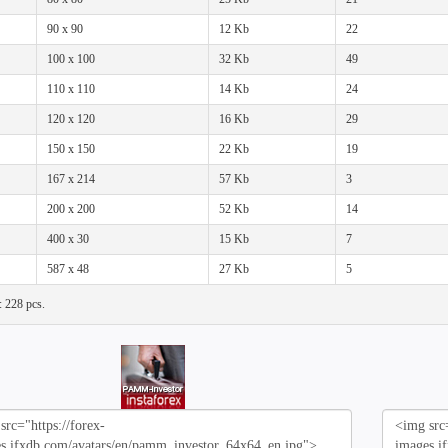
90 x 90
12 Kb
22
100 x 100
32 Kb
49
110 x 110
14 Kb
24
120 x 120
16 Kb
29
150 x 150
22 Kb
19
167 x 214
57 Kb
3
200 x 200
52 Kb
14
400 x 30
15 Kb
7
587 x 48
27 Kb
5
l: 228 pcs.