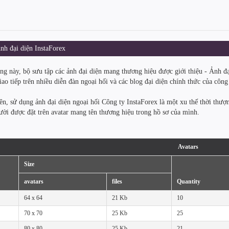
h đại diện InstaForex
ang này, bộ sưu tập các ảnh đại diện mang thương hiệu được giới thiệu - Ảnh đạ
iao tiếp trên nhiều diễn đàn ngoại hối và các blog đại diện chính thức của công
ên, sử dụng ảnh đại diện ngoại hối Công ty InstaForex là một xu thế thời thượn
ười được đặt trên avatar mang tên thương hiệu trong hồ sơ của mình.
Avatars
Size
avatars
files
Quantity
64 x 64
21 Kb
10
70 x 70
25 Kb
25
80 x 80
25 Kb
21