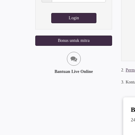
sandi:
Login
Bonus untuk mitra
2.
Permo
Bantuan Live Online
3. Kont
B
2