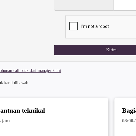
Kirim
honan call back dari manajer kami
ak kami dibawah:
antuan teknikal
Bagi
4 jam
08:00-