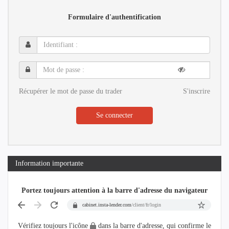
Formulaire d'authentification
Identifiant
:
Mot
de
passe
Récupérer le mot de passe du trader
S'inscrire
:
Se connecter
Information importante
Portez toujours attention à la barre d'adresse du navigateur
cabinet.insta-lender.com
/client/fr/login
Vérifiez toujours l'icône
dans la barre d'adresse, qui confirme le